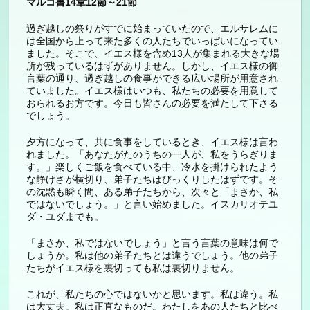
マルコ書14章12節～21節
過ぎ越しの祭りがすでに始まっていたので、エルサレムに
は全国から上って来た多くの人たちでいっぱいになってい
ました。そこで、イエス様を含め13人が集まれる大きな場
所が残っているはずがありません。しかし、イエス様の御
言葉の通り、過ぎ越しの食事ができる広い場所が用意され
ていました。イエス様はいつも、私たちの必要を用意して
おられるお方です。今日も皆さんの必要を満たして下さる
でしょう。
夕方になって、共に食事をしているとき、イエス様は言わ
れました。「あなたがたのうちの一人が、私をうらぎりま
す。」楽しくご飯を食べている中、冷水を掛けられたよう
な静けさが横切り、弟子たちはびっくりしたはずです。そ
の沈黙も瞬く間、ある弟子たちから、次々と「まさか、私
ではないでしょう。」と言い始めました。イスカリオテユ
ダ・ユダまでも。
「まさか、私ではないでしょう」と言う言葉の意味は何で
しょうか。私は他の弟子たちとは違うでしょう。他の弟子
たちがイエス様を裏切っても私は裏切りません。
これが、私たちの心ではないかと思います。私は違う。私
は大丈夫。私は正直なものだ。わたしをあの人たちと比べ