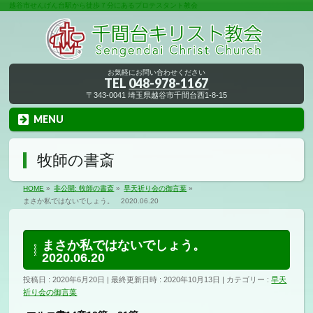
越谷市せんげん台駅から徒歩７分にあるプロテスタント教会
お気軽にお問い合わせください
TEL
048-978-1167
〒343-0041 埼玉県越谷市千間台西1-8-15
MENU
牧師の書斎
HOME
»
非公開: 牧師の書斎
»
早天祈り会の御言葉
»
まさか私ではないでしょう。 2020.06.20
まさか私ではないでしょう。
2020.06.20
投稿日 : 2020年6月20日
最終更新日時 : 2020年10月13日
カテゴリー :
早天
祈り会の御言葉