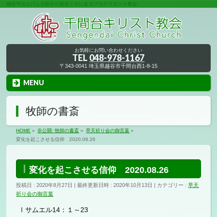
越谷市せんげん台駅から徒歩７分にあるプロテスタント教会
お気軽にお問い合わせください
TEL
048-978-1167
〒343-0041 埼玉県越谷市千間台西1-8-15
MENU
牧師の書斎
HOME
»
非公開: 牧師の書斎
»
早天祈り会の御言葉
»
変化を起こさせる信仰 2020.08.26
変化を起こさせる信仰 2020.08.26
投稿日 : 2020年8月27日
最終更新日時 : 2020年10月13日
カテゴリー :
早天
祈り会の御言葉
Ⅰサムエル14：１～23