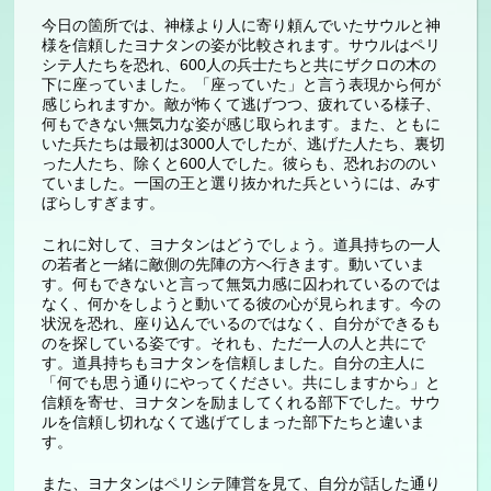
今日の箇所では、神様より人に寄り頼んでいたサウルと神
様を信頼したヨナタンの姿が比較されます。サウルはペリ
シテ人たちを恐れ、600人の兵士たちと共にザクロの木の
下に座っていました。「座っていた」と言う表現から何が
感じられますか。敵が怖くて逃げつつ、疲れている様子、
何もできない無気力な姿が感じ取られます。また、ともに
いた兵たちは最初は3000人でしたが、逃げた人たち、裏切
った人たち、除くと600人でした。彼らも、恐れおののい
ていました。一国の王と選り抜かれた兵というには、みす
ぼらしすぎます。
これに対して、ヨナタンはどうでしょう。道具持ちの一人
の若者と一緒に敵側の先陣の方へ行きます。動いていま
す。何もできないと言って無気力感に囚われているのでは
なく、何かをしようと動いてる彼の心が見られます。今の
状況を恐れ、座り込んでいるのではなく、自分ができるも
のを探している姿です。それも、ただ一人の人と共にで
す。道具持ちもヨナタンを信頼しました。自分の主人に
「何でも思う通りにやってください。共にしますから」と
信頼を寄せ、ヨナタンを励ましてくれる部下でした。サウ
ルを信頼し切れなくて逃げてしまった部下たちと違いま
す。
また、ヨナタンはペリシテ陣営を見て、自分が話した通り