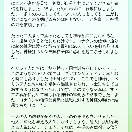
にことが進むを見て、神様が自分と共にいてくださると確
信を持ちました。彼は、ためらわずに、行動に移しまし
た。「多くの人によっても、少しの人によっても、主がお
救いになるのを妨げるものは何もない。」と告白し、神様
の力を信頼します。
たった二人きりであったとしても神様が共におられるな
ら、勝利できると信じたわけです。ヨナタンの信仰の通り
に敵の陣営に渡って行って最初に20人くらいを打ち取りま
した。神様はペリシテ陣営全体に恐れを起こさせられまし
た。
ペリシテ人たちは「剣を持って同士討ちをしていて～」。
このようなおかしい場面は、ギデオンがミディアン軍と戦
う時にもありました（士師記7:22）。ここでも神様は、ペ
リシテ人たちの心と精神を混乱させられ、同士討ちして自
滅するようになさったわけです。このような状況は、すべ
ての戦争において司られる神様の御働きの結果でした。ま
た、ヨナタンの信仰と勇気と挑戦に対する神様の助けの結
果でもありました。
一人の人の信仰が多くの人たちの心を湧き立たせました。
他人に変化を与える人生になりましょう。他人に挑戦を与
える人生になりましょう。それは、神様のみ信頼する信仰