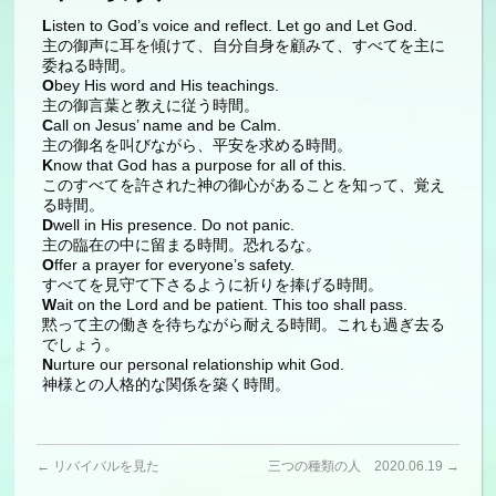
L
isten to God’s voice and reflect. Let go and Let God.
主の御声に耳を傾けて、自分自身を顧みて、すべてを主に
委ねる時間。
O
bey His word and His teachings.
主の御言葉と教えに従う時間。
C
all on Jesus’ name and be Calm.
主の御名を叫びながら、平安を求める時間。
K
now that God has a purpose for all of this.
このすべてを許された神の御心があることを知って、覚え
る時間。
D
well in His presence. Do not panic.
主の臨在の中に留まる時間。恐れるな。
O
ffer a prayer for everyone’s safety.
すべてを見守て下さるように祈りを捧げる時間。
W
ait on the Lord and be patient. This too shall pass.
黙って主の働きを待ちながら耐える時間。これも過ぎ去る
でしょう。
N
urture our personal relationship whit God.
神様との人格的な関係を築く時間。
←
リバイバルを見た
三つの種類の人 2020.06.19
→