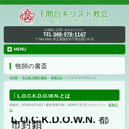
越谷市せんげん台駅から徒歩７分にあるプロテスタント教会
お気軽にお問い合わせください
TEL
048-978-1167
〒343-0041 埼玉県越谷市千間台西1-8-15
MENU
牧師の書斎
HOME
»
非公開: 牧師の書斎
»
業務日記
»
L.O.C.K.D.O.W.N.とは
L.O.C.K.D.O.W.N.とは
投稿日 : 2020年4月19日
最終更新日時 : 2020年7月1日
カテゴリー :
業務日
記
L.O.C.K.D.O.W.N.
都
市封鎖