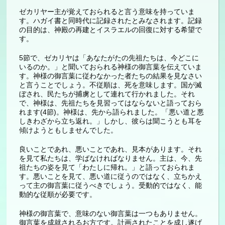
ゼカリヤー主が覚えておられると言う意味を持っていま
す。ハガイ書と同時代に記録されたとみなされます。記録
の目的は、神殿の再建とイスラエルの回復に対する希望で
す。
5節で、ゼカリヤは「あなたがたの先祖たちは、今どこに
いるのか。」と聞いておられる神様の御言葉を伝えていま
す。神様の御言葉に従わなかった者たちの結果を見なさい
と言うことでしょう。不従順は、死を意味します。国が滅
ぼされ、民たちが捕虜として連れて行かれました。それ
で、神様は、先祖たちを見習ってはならないと語っておら
れます(4節)。神様は、先から語られました。「悪い道と悪
しきわざから立ち返れ。」しかし、彼らは聞こうとも耳を
傾けようともしませんでした。
良いことであれ、悪いことであれ、見本があります。それ
を見て私たちは、学ばなければなりません。主は、今、先
祖たちの姿を見て「わたしに帰れ。」と語っておられま
す。悪いことを見て、悪い道に従うのではなく、立ちかえ
って主の御言葉に従うべきでしょう。受動的ではなく、能
動的な従順が必要です。
神様の御言葉で、意味のない御言葉は一つもありません。
御言葉を成就されるお方です。計画されたことを成し遂げ