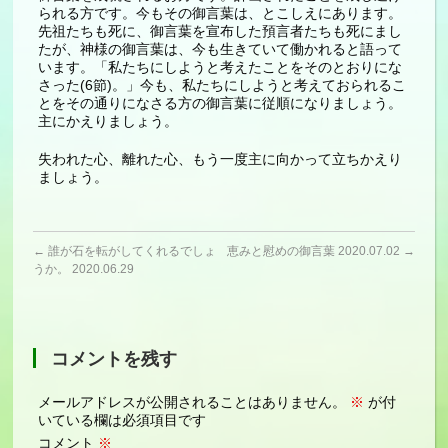
られる方です。今もその御言葉は、とこしえにあります。
先祖たちも死に、御言葉を宣布した預言者たちも死にまし
たが、神様の御言葉は、今も生きていて働かれると語って
います。「私たちにしようと考えたことをそのとおりにな
さった(6節)。」今も、私たちにしようと考えておられるこ
とをその通りになさる方の御言葉に従順になりましょう。
主にかえりましょう。
失われた心、離れた心、もう一度主に向かって立ちかえり
ましょう。
←
誰が石を転がしてくれるでしょ
恵みと慰めの御言葉 2020.07.02
→
うか。 2020.06.29
コメントを残す
メールアドレスが公開されることはありません。
※
が付
いている欄は必須項目です
コメント
※