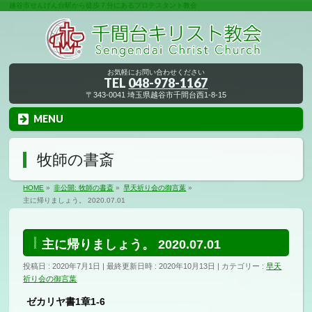
越谷市せんげん台駅から徒歩７分にあるプロテスタント教会
お気軽にお問い合わせください
TEL
048-978-1167
〒343-0041 埼玉県越谷市千間台西1-8-15
MENU
牧師の書斎
HOME
»
非公開: 牧師の書斎
»
早天祈り会の御言葉
»
主に帰りましょう。 2020.07.01
主に帰りましょう。 2020.07.01
投稿日 : 2020年7月1日
最終更新日時 : 2020年10月13日
カテゴリー :
早天
祈り会の御言葉
ゼカリヤ書1章1-6